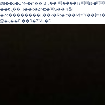
矁[��x�ZM~�n"��IB؃��!'����Тѕ��+��(m��IK�ʭ�/|
��ϐܢ��F[��x�ZMz�G�� %嬩
�/c��������[[��<�RI:�:c��MΎ��:z
졾�ܢ��F[��R�ZM~�D