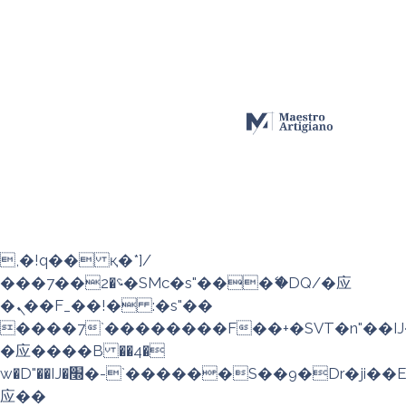
b�>j��)΄��!P�����ԫ��&���;�"k��
��������p�SVT�(w��ę��!j��
��x�;�-
m��@J����nQ+���պ��כ��7�Ma�jf��J��ͱ4j���Ѳ�
撆R��x�ZMz�7v��IW���/d��ٞ�Тז�c�ZM~�ji�� ߒ��sQz�����Ԡ��DW��3�De�n"��M�+/
��������B��:�-�u��IJ���7j�
委���9��p�=�'m��AN�ޭ�=/
��������B��:�-
�n&������nUf���������q��x�ZM~�
c��
Ϲ�+,&��Ὰܢ��F[��(�1�*"��
ϒ��"J����ԧ�����<�;�b"�� ���"j�
,�!q�� қ�*]/
���؝�2��7�SMc�s"���ޭ�DQ/�应
�ܢ��F_��!� :�s"��
����7`��������F��+�SVT�n"��IJ
�应����B ��4�
w�D"��IJ�׭�-`������S��9�Dr�ji��EJ߅��gJ�
应��