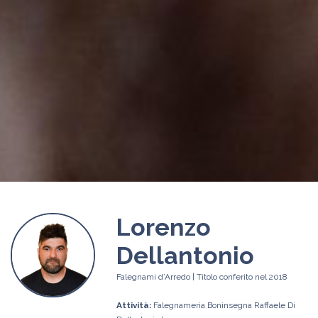
Lorenzo
Dellantonio
Falegnami d’Arredo | Titolo conferito nel 2018
Attività:
Falegnameria Boninsegna Raffaele Di