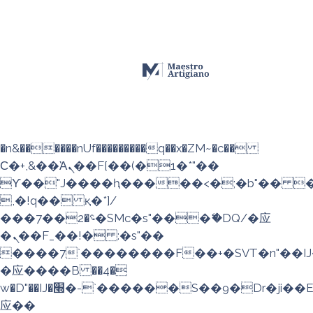
b�>j��)΄��!P�����ԫ��&���;�"k��
��������p�SVT�(w��ę��!j��
��x�;�-
m��@J����nQ+���պ��כ��7�Ma�jf��J��ͱ4j���Ѳ�
撆R��x�ZMz�7v��IW���/d��ٞ�Тז�c�ZM~�ji�� ߒ��sQz�����Ԡ��DW��3�De�n"��M�+/
��������B��:�-�u��IJ���7j�
委���9��p�=�'m��AN�ޭ�=/
��������B��:�-
�n&������nUf���������q��x�ZM~�
c��
Ϲ�+,&��Ὰܢ��F[��(�1�*"��
ϒ��"J����ԧ�����<�;�b"�� ���"j�
,�!q�� қ�*]/
���؝�2��7�SMc�s"���ޭ�DQ/�应
�ܢ��F_��!� :�s"��
����7`��������F��+�SVT�n"��IJ
�应����B ��4�
w�D"��IJ�׭�-`������S��9�Dr�ji��EJ߅��gJ�
应��