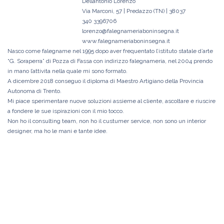
Dellantonio Lorenzo
Via Marconi, 57 | Predazzo (TN) | 38037
340 3396706
lorenzo@falegnameriaboninsegna.it
www.falegnameriaboninsegna.it
Nasco come falegname nel 1995 dopo aver frequentato l’istituto statale d’arte
“G. Soraperra” di Pozza di Fassa con indirizzo falegnameria, nel 2004 prendo
in mano l’attivita nella quale mi sono formato.
A dicembre 2018 conseguo il diploma di Maestro Artigiano della Provincia
Autonoma di Trento.
Mi piace sperimentare nuove soluzioni assieme al cliente, ascoltare e riuscire
a fondere le sue ispirazioni con il mio tocco.
Non ho il consulting team, non ho il custumer service, non sono un interior
designer, ma ho le mani e tante idee.