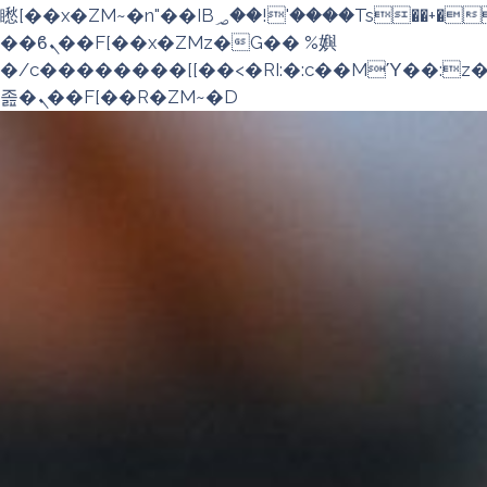
矁[��x�ZM~�n"��IB؃��!'����Тѕ��+��(m��IK�ʭ�/|
��ϐܢ��F[��x�ZMz�G�� %嬩
�/c��������[[��<�RI:�:c��MΎ��:z
졾�ܢ��F[��R�ZM~�D