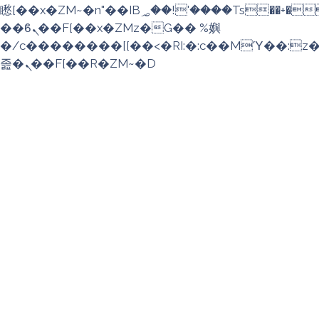
矁[��x�ZM~�n"��IB؃��!'����Тѕ��+��(m��IK�ʭ�/|
��ϐܢ��F[��x�ZMz�G�� %嬩
�/c��������[[��<�RI:�:c��MΎ��:z
졾�ܢ��F[��R�ZM~�D