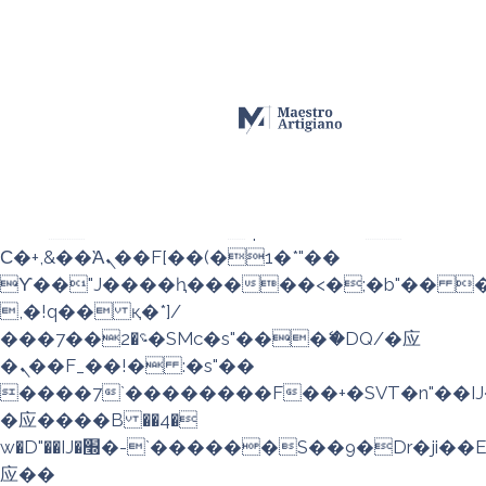
b�>j��)΄��!P�����ԫ��&���;�"k��
��������p�SVT�(w��ę��!j��
��x�;�-
m��@J����nQ+���պ��כ��7�Ma�jf��J��ͱ4j���Ѳ�
撆R��x�ZMz�7v��IW���/d��ٞ�Тז�c�ZM~�ji�� ߒ��sQz�����Ԡ��DW��3�De�n"��M�+/
��������B��:�-�u��IJ���7j�
委���9��p�=�'m��AN�ޭ�=/
��������B��:�-
�n&������nUf���������q��x�ZM~�
c��
Ϲ�+,&��Ὰܢ��F[��(�1�*"��
ϒ��"J����ԧ�����<�;�b"�� ���"j�
,�!q�� қ�*]/
���؝�2��7�SMc�s"���ޭ�DQ/�应
�ܢ��F_��!� :�s"��
����7`��������F��+�SVT�n"��IJ
�应����B ��4�
w�D"��IJ�׭�-`������S��9�Dr�ji��EJ߅��gJ�
应��