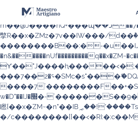
b�>j��)΄��!P�����ԫ��&��
��������p�SVT�(w��ę�
m��@J����nQ+���պ��כ��7�Ma�jf��J��ͱ4j���Ѳ�
撆R��x�ZMz�7v��IW���/d��ٞ�Тז�c�ZM~�ji�� ߒ��sQz�����Ԡ��DW��3�De�n"��M�
��������B��:�-�u��IJ�
�n&������nUf���������q��x�ZM~�
c��
ϒ��"J����ԧ�����<�;�b"�� ���"j�
���؝�2��7�SMc�s"���ޭ�DQ/�应�ܢ��F_��!� :�s"��
����7`��������F��+�SV
w�D"��IJ�׭�-`������S��9�Dr�ji��EJ߅��gJ�应��
矁[��x�ZM~�n"��IB؃��!'����Тѕ��+��(m��IK�ʭ�/|��ϐܢ��F[��x�ZMz�G�� %嬩