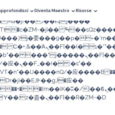
�;�"k��B�޶�}
Approfondisci
Diventa Maestro
Risorse
�!j������ ��x�;�-
+/
��7j�委���9��p�=�'m��A
 Ϲ�+,&��Ὰܢ��F[��(�1�*"��
����ܢ��F[��x� ,�!q�� қ�*]/
T�n"��IJ����nQ/�应����B ��
�/c��������[[��<�RI:�:c��MΎ��:z�졾�ܢ��F[��R�ZM~�D