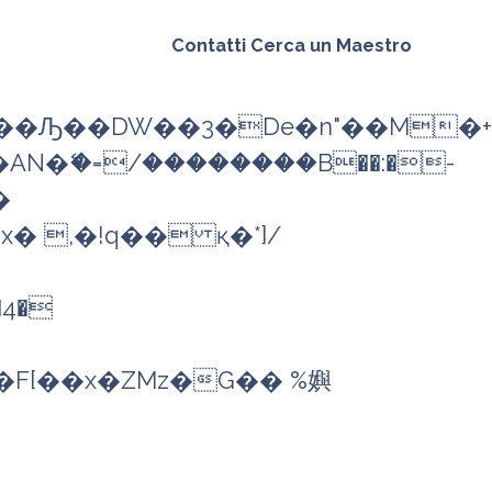
Contatti
Cerca un Maestro
N�ޭ�=/��������B��:�-
4�