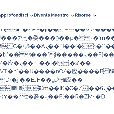
�;�"k��B�޶�}
�!j������ ��x�;�-
Approfondisci
Diventa Maestro
Risorse
+/
��7j�委���9��p�=�'m��A
 Ϲ�+,&��Ὰܢ��F[��(�1�*"��
����ܢ��F[��x� ,�!q�� қ�*]/
T�n"��IJ����nQ/�应����B ��
�/c��������[[��<�RI:�:c��MΎ��:z�졾�ܢ��F[��R�ZM~�D