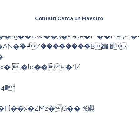
Contatti
Cerca un Maestro
N�ޭ�=/��������B��:�-
4�