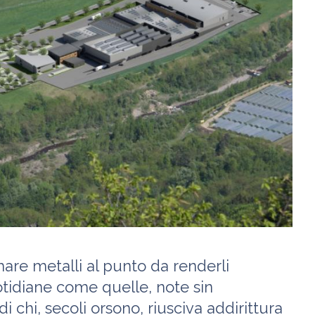
smare metalli al punto da renderli
otidiane come quelle, note sin
 di chi, secoli orsono, riusciva addirittura