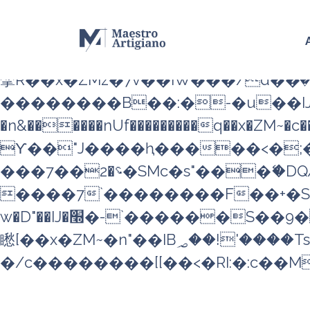
b�>j��)΄��!P�����ԫ��&��
��������p�SVT�(w��ę�
m��@J����nQ+���պ��כ��7�Ma�jf��J��ͱ4j���Ѳ�
撆R��x�ZMz�7v��IW���/d��ٞ�Тז�c�ZM~�ji�� ߒ��sQz�����Ԡ��DW��3�De�n"��M�
��������B��:�-�u��IJ�
�n&������nUf���������q��x�ZM~�
c��
ϒ��"J����ԧ�����<�;�b"�� ���"j�
���؝�2��7�SMc�s"���ޭ�DQ/�应�ܢ��F_��!� :�s"��
����7`��������F��+�SV
w�D"��IJ�׭�-`������S��9�Dr�ji��EJ߅��gJ�应��
矁[��x�ZM~�n"��IB؃��!'����Тѕ��+��(m��IK�ʭ�/|��ϐܢ��F[��x�ZMz�G�� %嬩