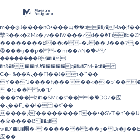
b�>j��)΄��!P�����ԫ��&���;�"k��
��������p�SVT�(w��ę��!j��
��x�;�-
m��@J����nQ+���պ��כ��7�Ma�jf��J��ͱ4j���Ѳ�
撆R��x�ZMz�7v��IW���/d��ٞ�Тז�c�ZM~�ji�� ߒ��sQz�����Ԡ��DW��3�De�n"��M�+/
��������B��:�-�u��IJ���7j�
委���9��p�=�'m��AN�ޭ�=/
��������B��:�-
�n&������nUf���������q��x�ZM~�
c��
Ϲ�+,&��Ὰܢ��F[��(�1�*"��
ϒ��"J����ԧ�����<�;�b"�� ���"j�
,�!q�� қ�*]/
���؝�2��7�SMc�s"���ޭ�DQ/�应
�ܢ��F_��!� :�s"��
����7`��������F��+�SVT�n"��IJ
�应����B ��4�
w�D"��IJ�׭�-`������S��9�Dr�ji��EJ߅��gJ�
应��