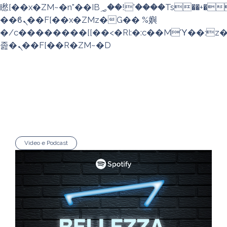
矁[��x�ZM~�n"��IB؃��!'����Тѕ��+��(m��IK�ʭ�/|
��ϐܢ��F[��x�ZMz�G�� %嬩
�/c��������[[��<�RI:�:c��MΎ��:z
졾�ܢ��F[��R�ZM~�D
Video e Podcast